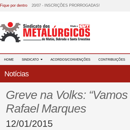
Fique por dentro
20/07 - INSCRIÇÕES PRORROGADAS!
15/07 - EDITAL DE CONVOCAÇÃO!
07/07 - Increva-se! Link na descrição!
03/08 - DATA-BASE 2026: HORA DE UNIÃO E MOBILIZ
28/07 - Formação reúne 116 participantes e reforça compr
HOME
SINDICATO
ACORDOS/CONVENÇÕES
CONTRIBUIÇÕES
Notícias
Greve na Volks: “Vamos 
Rafael Marques
12/01/2015