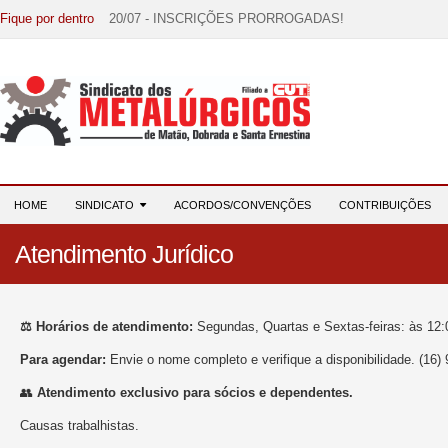
Fique por dentro
20/07 - INSCRIÇÕES PRORROGADAS!
15/07 - EDITAL DE CONVOCAÇÃO!
07/07 - Increva-se! Link na descrição!
03/08 - DATA-BASE 2026: HORA DE UNIÃO E MOBILIZ
28/07 - Formação reúne 116 participantes e reforça compr
HOME
SINDICATO
ACORDOS/CONVENÇÕES
CONTRIBUIÇÕES
Atendimento Jurídico
⚖️ Horários de atendimento:
Segundas, Quartas e Sextas-feiras: às 12:0
Para agendar:
Envie o nome completo e verifique a disponibilidade. (16)
👥
Atendimento exclusivo para sócios e dependentes.
Causas trabalhistas.