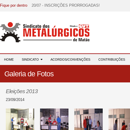
Fique por dentro
20/07 - INSCRIÇÕES PRORROGADAS!
15/07 - EDITAL DE CONVOCAÇÃO!
07/07 - Increva-se! Link na descrição!
03/08 - DATA-BASE 2026: HORA DE UNIÃO E MOBILIZ
28/07 - Formação reúne 116 participantes e reforça compr
HOME
SINDICATO
ACORDOS/CONVENÇÕES
CONTRIBUIÇÕES
Galeria de Fotos
Eleições 2013
23/09/2014