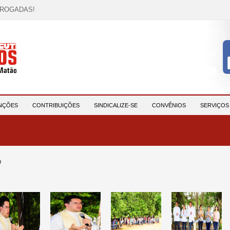
RROGADAS!
OCAÇÃO!
descrição!
 HORA DE UNIÃO E MOBILIZAÇÃO!
participantes e reforça compromisso com a saúde e a ...
NÇÕES
CONTRIBUIÇÕES
SINDICALIZE-SE
CONVÊNIOS
SERVIÇO
o