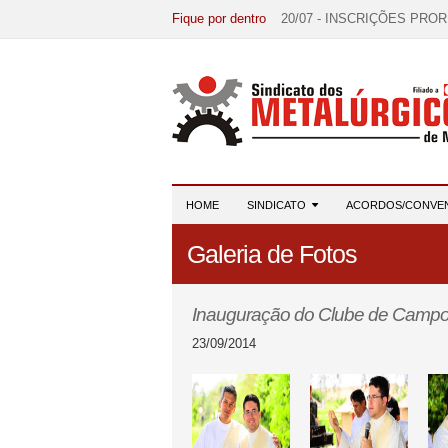
Fique por dentro
20/07 - INSCRIÇÕES PRO
15/07 - EDITAL DE CONV
07/07 - Increva-se! Link na 
03/08 - DATA-BASE 2026:
28/07 - Formação reúne 116 
HOME
SINDICATO
ACORDOS/CONVE
Galeria de Fotos
Inauguração do Clube de Camp
23/09/2014