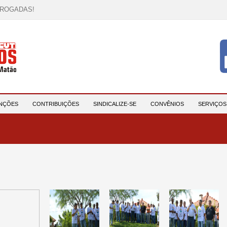
RROGADAS!
OCAÇÃO!
descrição!
 HORA DE UNIÃO E MOBILIZAÇÃO!
participantes e reforça compromisso com a saúde e a ...
NÇÕES
CONTRIBUIÇÕES
SINDICALIZE-SE
CONVÊNIOS
SERVIÇO