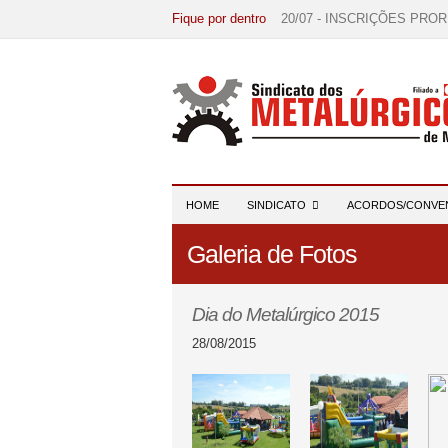
Fique por dentro
20/07 - INSCRIÇÕES PRO
15/07 - EDITAL DE CONV
07/07 - Increva-se! Link na 
03/08 - DATA-BASE 2026:
28/07 - Formação reúne 116 
HOME
SINDICATO
ACORDOS/CONVE
Galeria de Fotos
Dia do Metalúrgico 2015
28/08/2015