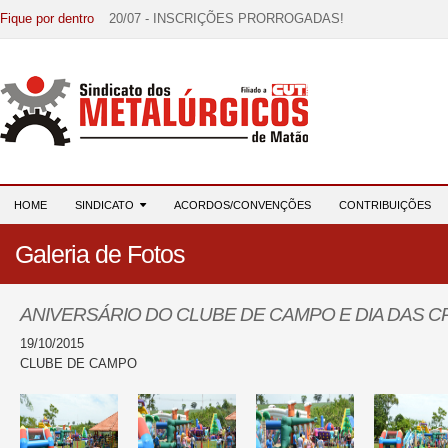
Fique por dentro
20/07 - INSCRIÇÕES PRORROGADAS!
15/07 - EDITAL DE CONVOCAÇÃO!
07/07 - Increva-se! Link na descrição!
03/08 - DATA-BASE 2026: HORA DE UNIÃO E MOBILIZ
28/07 - Formação reúne 116 participantes e reforça compr
HOME
SINDICATO
ACORDOS/CONVENÇÕES
CONTRIBUIÇÕES
Galeria de Fotos
ANIVERSÁRIO DO CLUBE DE CAMPO E DIA DAS C
19/10/2015
CLUBE DE CAMPO