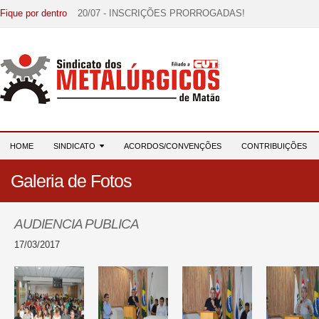
Fique por dentro
20/07 - INSCRIÇÕES PRORROGADAS!
15/07 - EDITAL DE CONVOCAÇÃO!
07/07 - Increva-se! Link na descrição!
03/08 - DATA-BASE 2026: HORA DE UNIÃO E MOBILIZ
28/07 - Formação reúne 116 participantes e reforça compr
HOME
SINDICATO
ACORDOS/CONVENÇÕES
CONTRIBUIÇÕES
Galeria de Fotos
AUDIENCIA PUBLICA
17/03/2017