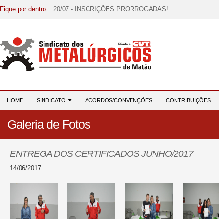
Fique por dentro
20/07 - INSCRIÇÕES PRORROGADAS!
15/07 - EDITAL DE CONVOCAÇÃO!
07/07 - Increva-se! Link na descrição!
03/08 - DATA-BASE 2026: HORA DE UNIÃO E MOBILIZ
28/07 - Formação reúne 116 participantes e reforça compr
HOME
SINDICATO
ACORDOS/CONVENÇÕES
CONTRIBUIÇÕES
Galeria de Fotos
ENTREGA DOS CERTIFICADOS JUNHO/2017
14/06/2017