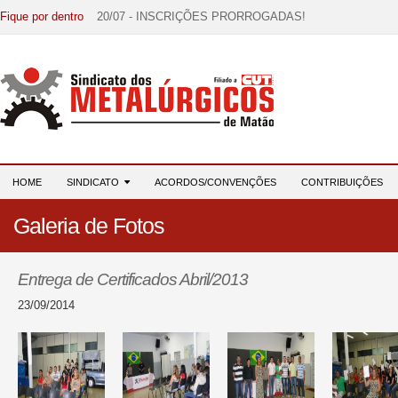
Fique por dentro
20/07 - INSCRIÇÕES PRORROGADAS!
15/07 - EDITAL DE CONVOCAÇÃO!
07/07 - Increva-se! Link na descrição!
03/08 - DATA-BASE 2026: HORA DE UNIÃO E MOBILIZ
28/07 - Formação reúne 116 participantes e reforça compr
HOME
SINDICATO
ACORDOS/CONVENÇÕES
CONTRIBUIÇÕES
Galeria de Fotos
Entrega de Certificados Abril/2013
23/09/2014