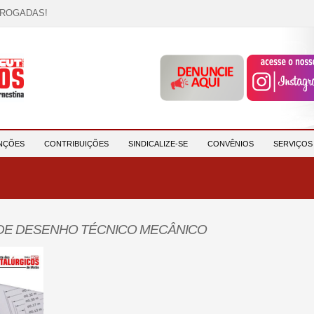
RROGADAS!
OCAÇÃO!
descrição!
 HORA DE UNIÃO E MOBILIZAÇÃO!
participantes e reforça compromisso com a saúde e a ...
NÇÕES
CONTRIBUIÇÕES
SINDICALIZE-SE
CONVÊNIOS
SERVIÇO
 DE DESENHO TÉCNICO MECÂNICO