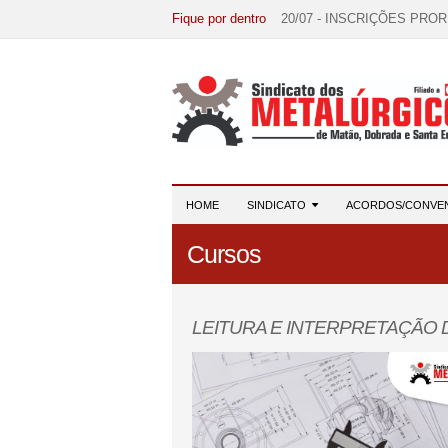
Fique por dentro
20/07 - INSCRIÇÕES PRO
15/07 - EDITAL DE CONV
07/07 - Increva-se! Link na 
03/08 - DATA-BASE 2026:
28/07 - Formação reúne 116 
HOME
SINDICATO
ACORDOS/CONVE
Cursos
LEITURA E INTERPRETAÇÃO