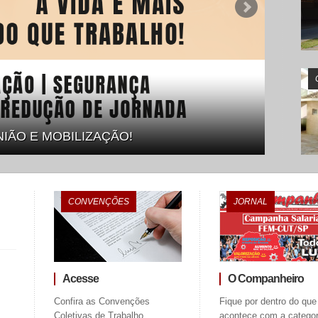
Formaçã
NIÃO E MOBILIZAÇÃO!
segura
CONVENÇÕES
JORNAL
Acesse
O Companheiro
Confira as Convenções
Fique por dentro do que
Coletivas de Trabalho
acontece com a categor