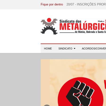
Fique por dentro
20/07 - INSCRIÇÕES PRO
15/07 - EDITAL DE CONV
07/07 - Increva-se! Link na 
03/08 - DATA-BASE 2026:
28/07 - Formação reúne 116 
HOME
SINDICATO
ACORDOS/CONVE