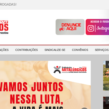
RROGADAS!
OCAÇÃO!
descrição!
 HORA DE UNIÃO E MOBILIZAÇÃO!
participantes e reforça compromisso com a saúde e a ...
NÇÕES
CONTRIBUIÇÕES
SINDICALIZE-SE
CONVÊNIOS
SERVIÇO