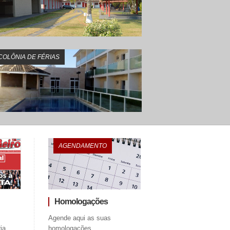
COLÔNIA DE FÉRIAS
o reúne 116 participantes e reforça compromisso com 
nça dos trabalhadores
AGENDAMENTO
Homologações
Agende aqui as suas
ia
homologações