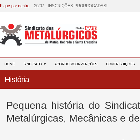
Fique por dentro
15/07 - EDITAL DE CONVOCAÇÃO!
07/07 - Increva-se! Link na descrição!
03/08 - DATA-BASE 2026: HORA DE UNIÃO E MOBILIZ
28/07 - Formação reúne 116 participantes e reforça compr
20/07 - INSCRIÇÕES PRORROGADAS!
HOME
SINDICATO
ACORDOS/CONVENÇÕES
CONTRIBUIÇÕES
História
Pequena história do Sindica
Metalúrgicas, Mecânicas e de 