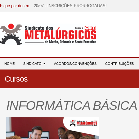
Fique por dentro
20/07 - INSCRIÇÕES PRORROGADAS!
15/07 - EDITAL DE CONVOCAÇÃO!
07/07 - Increva-se! Link na descrição!
03/08 - DATA-BASE 2026: HORA DE UNIÃO E MOBILIZ
28/07 - Formação reúne 116 participantes e reforça compr
HOME
SINDICATO
ACORDOS/CONVENÇÕES
CONTRIBUIÇÕES
Cursos
INFORMÁTICA BÁSICA