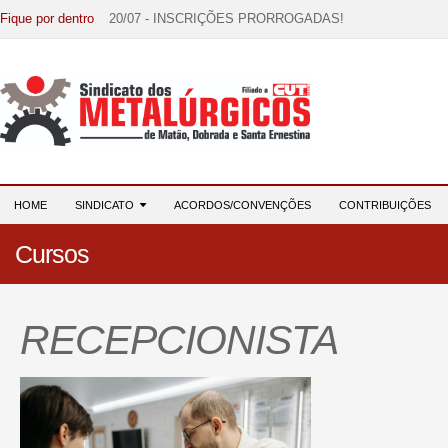
Fique por dentro
20/07 - INSCRIÇÕES PRORROGADAS!
15/07 - EDITAL DE CONVOCAÇÃO!
07/07 - Increva-se! Link na descrição!
03/08 - DATA-BASE 2026: HORA DE UNIÃO E MOBILIZ
28/07 - Formação reúne 116 participantes e reforça compr
HOME
SINDICATO
ACORDOS/CONVENÇÕES
CONTRIBUIÇÕES
Cursos
RECEPCIONISTA