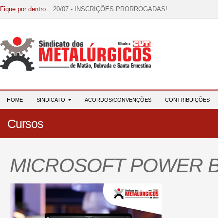
Fique por dentro
20/07 - INSCRIÇÕES PRORROGADAS!
15/07 - EDITAL DE CONVOCAÇÃO!
07/07 - Increva-se! Link na descrição!
03/08 - DATA-BASE 2026: HORA DE UNIÃO E MOBILIZ
28/07 - Formação reúne 116 participantes e reforça compr
HOME
SINDICATO
ACORDOS/CONVENÇÕES
CONTRIBUIÇÕES
Cursos
MICROSOFT POWER B