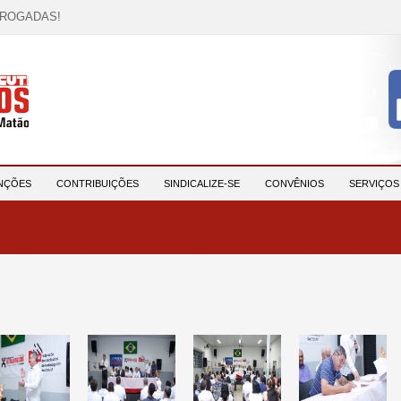
RROGADAS!
OCAÇÃO!
descrição!
 HORA DE UNIÃO E MOBILIZAÇÃO!
participantes e reforça compromisso com a saúde e a ...
NÇÕES
CONTRIBUIÇÕES
SINDICALIZE-SE
CONVÊNIOS
SERVIÇO