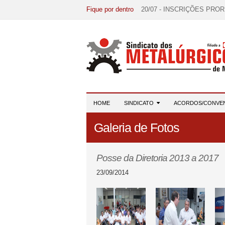
Fique por dentro
20/07 - INSCRIÇÕES PRO
15/07 - EDITAL DE CONV
07/07 - Increva-se! Link na 
03/08 - DATA-BASE 2026:
28/07 - Formação reúne 116 
HOME
SINDICATO
ACORDOS/CONVE
Galeria de Fotos
Posse da Diretoria 2013 a 2017
23/09/2014