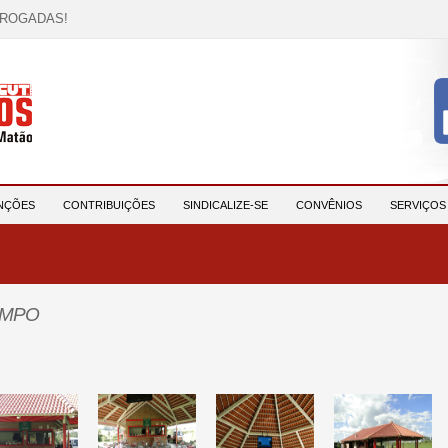
RROGADAS!
OCAÇÃO!
descrição!
 HORA DE UNIÃO E MOBILIZAÇÃO!
participantes e reforça compromisso com a saúde e a ...
NÇÕES
CONTRIBUIÇÕES
SINDICALIZE-SE
CONVÊNIOS
SERVIÇO
AMPO