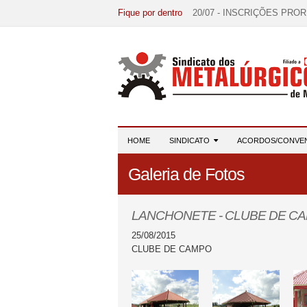
Fique por dentro
20/07 - INSCRIÇÕES PRO
15/07 - EDITAL DE CONV
07/07 - Increva-se! Link na 
03/08 - DATA-BASE 2026:
28/07 - Formação reúne 116 
HOME
SINDICATO
ACORDOS/CONVE
Galeria de Fotos
LANCHONETE - CLUBE DE C
25/08/2015
CLUBE DE CAMPO