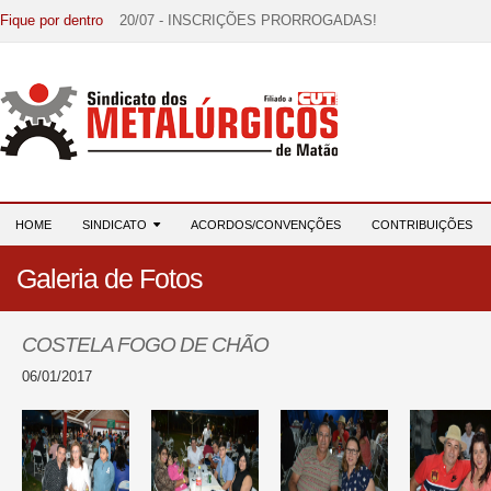
Fique por dentro
20/07 - INSCRIÇÕES PRORROGADAS!
15/07 - EDITAL DE CONVOCAÇÃO!
07/07 - Increva-se! Link na descrição!
03/08 - DATA-BASE 2026: HORA DE UNIÃO E MOBILIZ
28/07 - Formação reúne 116 participantes e reforça compr
HOME
SINDICATO
ACORDOS/CONVENÇÕES
CONTRIBUIÇÕES
Galeria de Fotos
COSTELA FOGO DE CHÃO
06/01/2017