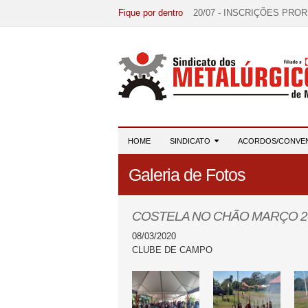
Fique por dentro
20/07 - INSCRIÇÕES PRO
15/07 - EDITAL DE CONV
07/07 - Increva-se! Link na 
03/08 - DATA-BASE 2026:
28/07 - Formação reúne 116 
HOME
SINDICATO
ACORDOS/CONVE
Galeria de Fotos
COSTELA NO CHÃO MARÇO 2
08/03/2020
CLUBE DE CAMPO