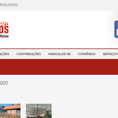
RROGADAS!
OCAÇÃO!
descrição!
 HORA DE UNIÃO E MOBILIZAÇÃO!
participantes e reforça compromisso com a saúde e a ...
NÇÕES
CONTRIBUIÇÕES
SINDICALIZE-SE
CONVÊNIOS
SERVIÇO
020