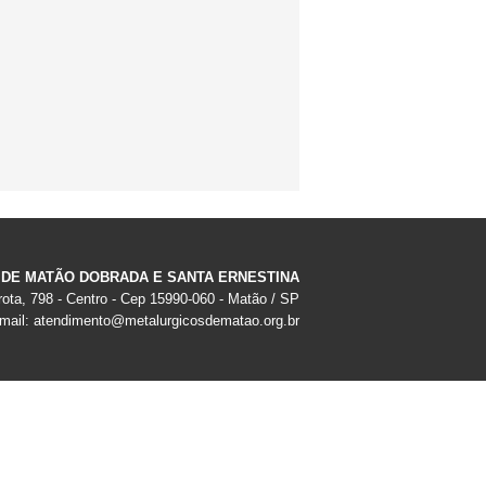
 DE MATÃO DOBRADA E SANTA ERNESTINA
ota, 798 - Centro - Cep 15990-060 - Matão / SP
-mail:
atendimento@metalurgicosdematao.org.br