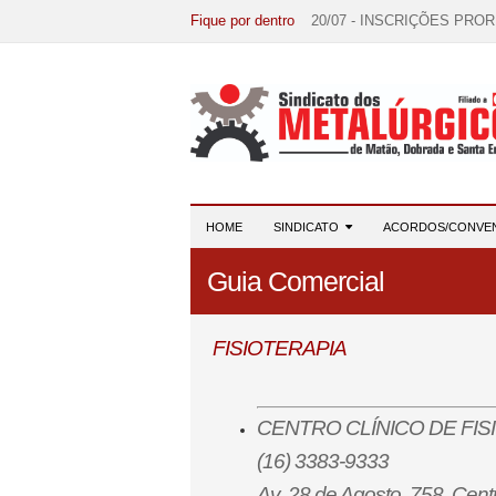
Fique por dentro
20/07 - INSCRIÇÕES PRO
15/07 - EDITAL DE CONV
07/07 - Increva-se! Link na 
03/08 - DATA-BASE 2026:
28/07 - Formação reúne 116 
HOME
SINDICATO
ACORDOS/CONVE
Guia Comercial
FISIOTERAPIA
CENTRO CLÍNICO DE FI
(16) 3383-9333
Av. 28 de Agosto, 758, Cent