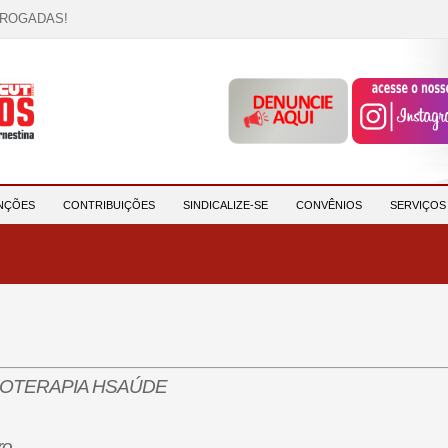
RROGADAS!
OCAÇÃO!
descrição!
 HORA DE UNIÃO E MOBILIZAÇÃO!
participantes e reforça compromisso com a saúde e a ...
NÇÕES
CONTRIBUIÇÕES
SINDICALIZE-SE
CONVÊNIOS
SERVIÇO
SIOTERAPIA HSAÚDE
ro