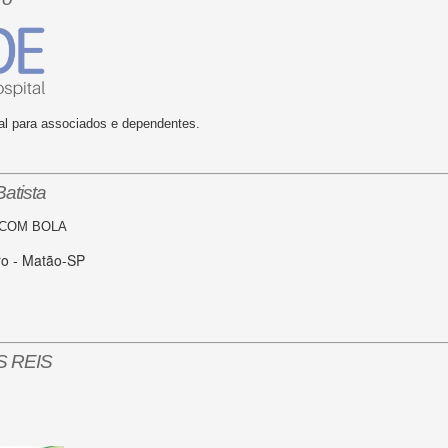
ial para associados e dependentes.
atista
 COM BOLA
ro - Matão-SP
S REIS