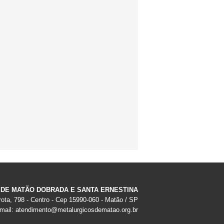
 DE MATÃO DOBRADA E SANTA ERNESTINA
ota, 798 - Centro - Cep 15990-060 - Matão / SP
-mail:
atendimento@metalurgicosdematao.org.br