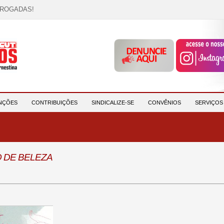
RROGADAS!
OCAÇÃO!
descrição!
 HORA DE UNIÃO E MOBILIZAÇÃO!
participantes e reforça compromisso com a saúde e a ...
NÇÕES
CONTRIBUIÇÕES
SINDICALIZE-SE
CONVÊNIOS
SERVIÇO
O DE BELEZA