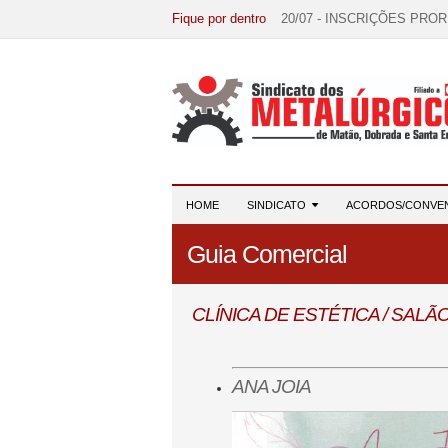
Fique por dentro
20/07 - INSCRIÇÕES PRO
15/07 - EDITAL DE CONV
07/07 - Increva-se! Link na 
03/08 - DATA-BASE 2026:
28/07 - Formação reúne 116 
HOME
SINDICATO
ACORDOS/CONVE
Guia Comercial
CLÍNICA DE ESTÉTICA / SALÃ
ANA JOIA