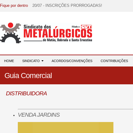
Fique por dentro
20/07 - INSCRIÇÕES PRORROGADAS!
15/07 - EDITAL DE CONVOCAÇÃO!
07/07 - Increva-se! Link na descrição!
03/08 - DATA-BASE 2026: HORA DE UNIÃO E MOBILIZ
28/07 - Formação reúne 116 participantes e reforça compr
HOME
SINDICATO
ACORDOS/CONVENÇÕES
CONTRIBUIÇÕES
Guia Comercial
DISTRIBUIDORA
VENDA JARDINS